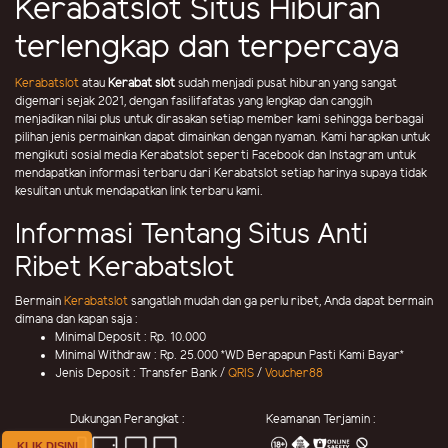
Kerabatslot Situs Hiburan
terlengkap dan terpercaya
Kerabatslot
atau
Kerabat slot
sudah menjadi pusat hiburan yang sangat
digemari sejak 2021, dengan fasilifafatas yang lengkap dan canggih
menjadikan nilai plus untuk dirasakan setiap member kami sehingga berbagai
pilihan jenis permainkan dapat dimainkan dengan nyaman. Kami harapkan untuk
mengikuti sosial media Kerabatslot seperti Facebook dan Instagram untuk
mendapatkan informasi terbaru dari Kerabatslot setiap harinya supaya tidak
kesulitan untuk mendapatkan link terbaru kami.
Informasi Tentang Situs Anti
Ribet Kerabatslot
Bermain
Kerabatslot
sangatlah mudah dan ga perlu ribet, Anda dapat bermain
dimana dan kapan saja :
Minimal Deposit : Rp. 10.000
Minimal Withdraw : Rp. 25.000 *WD Berapapun Pasti Kami Bayar*
Jenis Deposit : Transfer Bank /
QRIS
/
Voucher88
Dukungan Perangkat :
Keamanan Terjamin :
KLIK DISINI