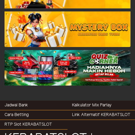
Jadwal Bank
Kalkulator Mix Parlay
Cara Betting
Link Alternatif KERABATSLOT
RTP Slot KERABATSLOT