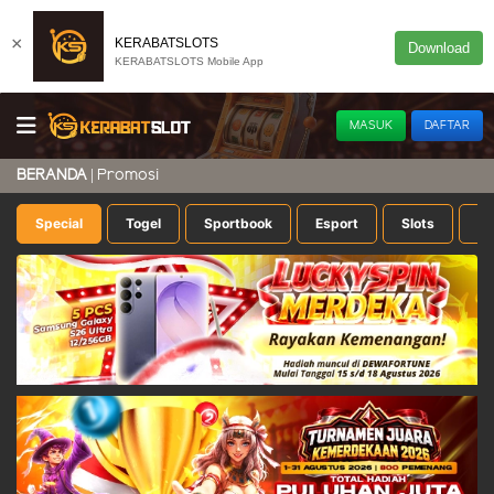
×
KERABATSLOTS
Download
KERABATSLOTS Mobile App
MASUK
DAFTAR
Promosi
BERANDA
Special
Togel
Sportbook
Esport
Slots
Ta