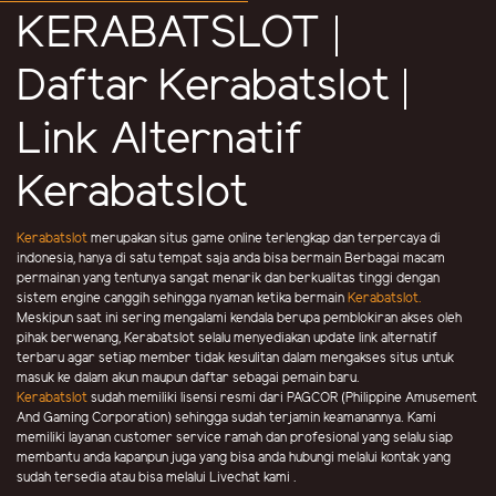
KERABATSLOT |
Daftar Kerabatslot |
Link Alternatif
Kerabatslot
Kerabatslot
merupakan situs game online terlengkap dan terpercaya di
indonesia, hanya di satu tempat saja anda bisa bermain Berbagai macam
permainan yang tentunya sangat menarik dan berkualitas tinggi dengan
sistem engine canggih sehingga nyaman ketika bermain
Kerabatslot.
Meskipun saat ini sering mengalami kendala berupa pemblokiran akses oleh
pihak berwenang, Kerabatslot selalu menyediakan update link alternatif
terbaru agar setiap member tidak kesulitan dalam mengakses situs untuk
masuk ke dalam akun maupun daftar sebagai pemain baru.
Kerabatslot
sudah memiliki lisensi resmi dari PAGCOR (Philippine Amusement
And Gaming Corporation) sehingga sudah terjamin keamanannya. Kami
memiliki layanan customer service ramah dan profesional yang selalu siap
membantu anda kapanpun juga yang bisa anda hubungi melalui kontak yang
sudah tersedia atau bisa melalui Livechat kami .