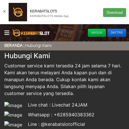
×
KERABATSLOTS
Download
KERABATSLOTS Mobile App
MASUK
DAFTAR
Hubungi Kami
BERANDA
Hubungi Kami
Customer service kami tersedia 24 jam selama 7 hari.
Kami akan terus melayani Anda kapan pun dan di
manapun Anda berada. Cukup kontak kami akan
langsung menyapa Anda. Silakan pilih layanan
customer service yang tersedia.
Live chat : Livechat 24JAM
Whatsapp : +6285940383362
Line : @kerabatslotofficial