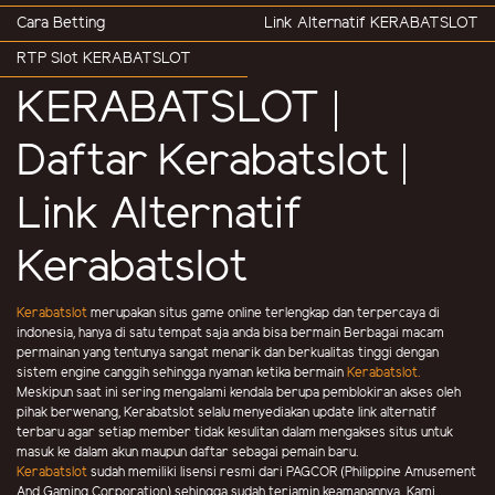
Cara Betting
Link Alternatif KERABATSLOT
RTP Slot KERABATSLOT
KERABATSLOT |
Daftar Kerabatslot |
Link Alternatif
Kerabatslot
Kerabatslot
merupakan situs game online terlengkap dan terpercaya di
indonesia, hanya di satu tempat saja anda bisa bermain Berbagai macam
permainan yang tentunya sangat menarik dan berkualitas tinggi dengan
sistem engine canggih sehingga nyaman ketika bermain
Kerabatslot.
Meskipun saat ini sering mengalami kendala berupa pemblokiran akses oleh
pihak berwenang, Kerabatslot selalu menyediakan update link alternatif
terbaru agar setiap member tidak kesulitan dalam mengakses situs untuk
masuk ke dalam akun maupun daftar sebagai pemain baru.
Kerabatslot
sudah memiliki lisensi resmi dari PAGCOR (Philippine Amusement
And Gaming Corporation) sehingga sudah terjamin keamanannya. Kami