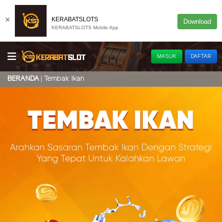
×
KERABATSLOTS
Download
KERABATSLOTS Mobile App
MASUK
DAFTAR
Tembak Ikan
BERANDA