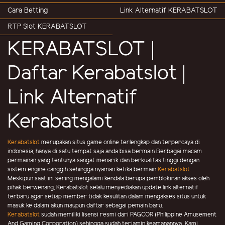
Cara Betting
Link Alternatif KERABATSLOT
RTP Slot KERABATSLOT
KERABATSLOT |
Daftar Kerabatslot |
Link Alternatif
Kerabatslot
Kerabatslot
merupakan situs game online terlengkap dan terpercaya di
indonesia, hanya di satu tempat saja anda bisa bermain Berbagai macam
permainan yang tentunya sangat menarik dan berkualitas tinggi dengan
sistem engine canggih sehingga nyaman ketika bermain
Kerabatslot.
Meskipun saat ini sering mengalami kendala berupa pemblokiran akses oleh
pihak berwenang, Kerabatslot selalu menyediakan update link alternatif
terbaru agar setiap member tidak kesulitan dalam mengakses situs untuk
masuk ke dalam akun maupun daftar sebagai pemain baru.
Kerabatslot
sudah memiliki lisensi resmi dari PAGCOR (Philippine Amusement
And Gaming Corporation) sehingga sudah terjamin keamanannya. Kami